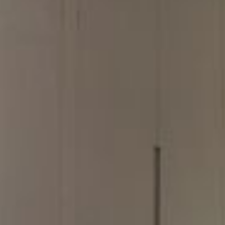
--
--