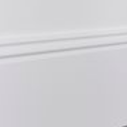
--
--