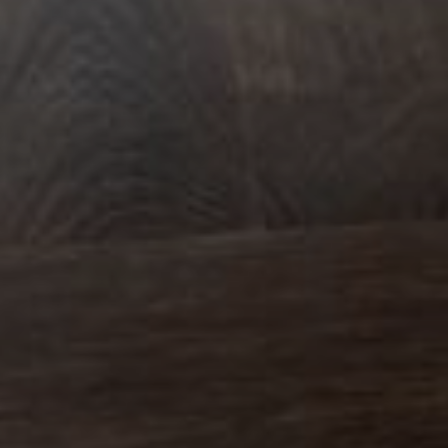
--
--