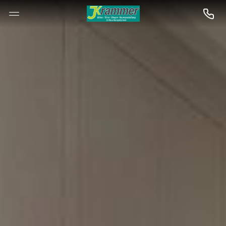
--

