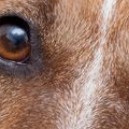
---
---