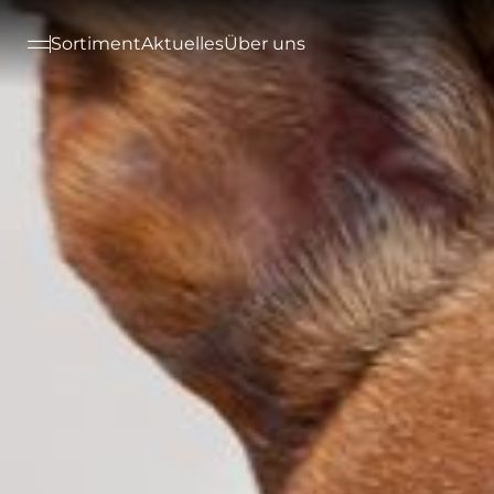
--

Sortiment
Aktuelles
Über uns