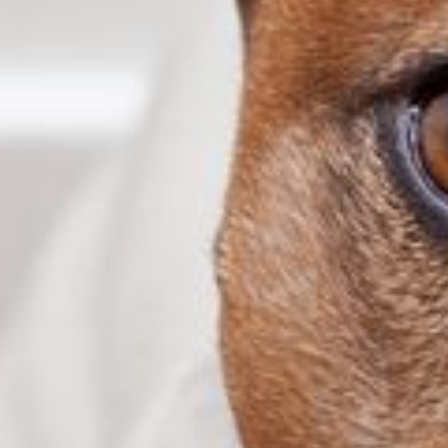
--
--