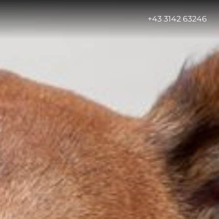
-
+43 3142 63246