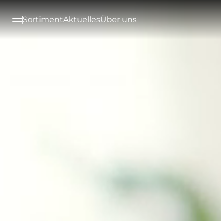
--

Sortiment
Aktuelles
Über uns