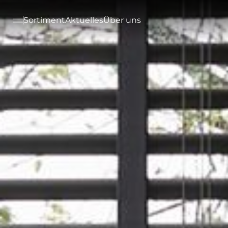
--

Sortiment
Aktuelles
Über uns