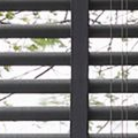
--
--