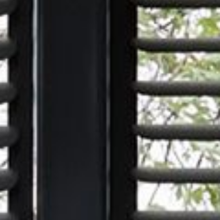
---
---