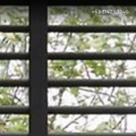
-
+43 3142 63246