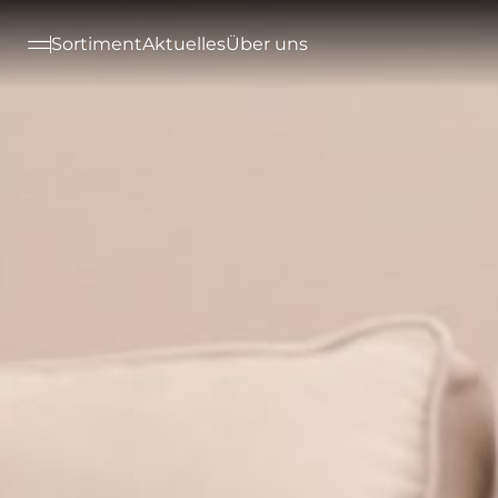
--

Sortiment
Aktuelles
Über uns