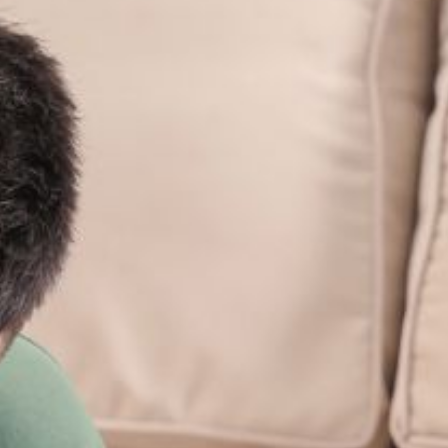
--
--