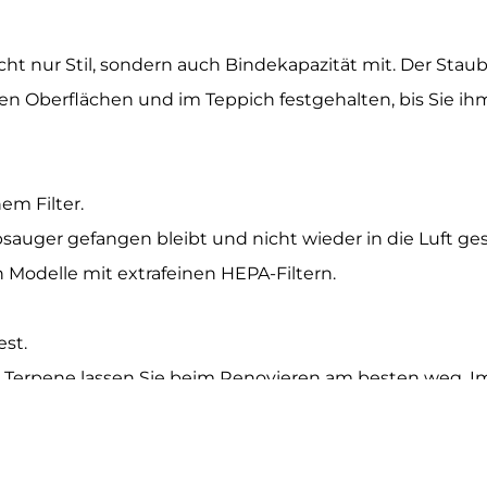
t nur Stil, sondern auch Bindekapazität mit. Der Staub 
tten Oberflächen und im Teppich festgehalten, bis Sie 
em Filter.
auger gefangen bleibt und nicht wieder in die Luft ges
Modelle mit extrafeinen HEPA-Filtern.
est.
 Terpene lassen Sie beim Renovieren am besten weg. Im
alprobe auf den Nachtisch legen und Reaktionen abwart
bezüge.