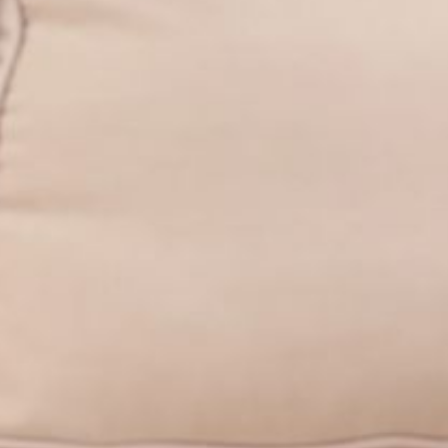
---
---